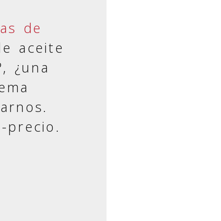
las de
e aceite
?, ¿una
tema
tarnos.
-precio.