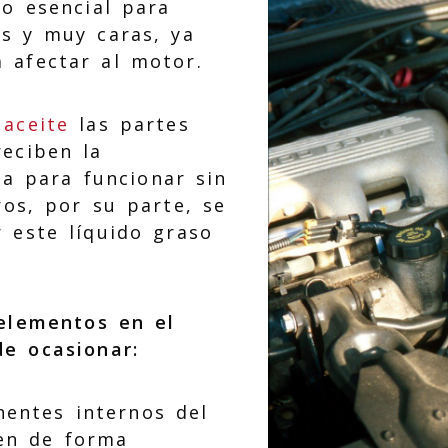
io esencial para
es y muy caras, ya
 afectar al motor.
l
aceite
las partes
reciben la
ia para funcionar sin
ros, por su parte, se
 este líquido graso
 elementos en el
e ocasionar:
entes internos del
en de forma