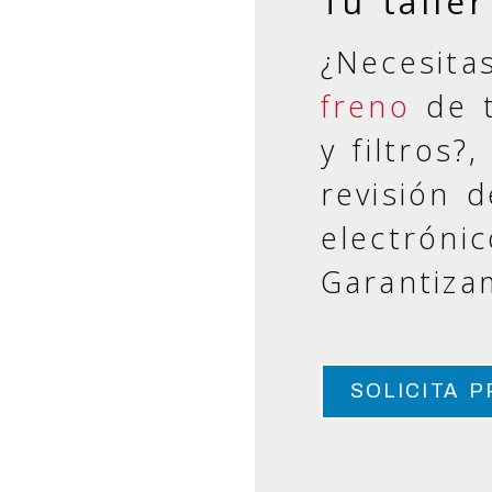
Tu
talle
¿Necesit
freno
de t
y filtros?
revisión 
electrónic
Garantiza
SOLICITA 