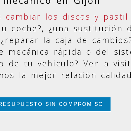
r mecánico en Gijón
as
cambiar los discos y pastil
u coche?, ¿una sustitución d
, ¿reparar la caja de cambios
de mecánica rápida o del sis
o de tu vehículo? Ven a visi
mos la mejor relación calidad
PRESUPUESTO SIN COMPROMISO